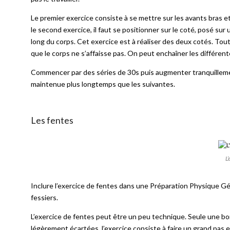
Le premier exercice consiste à se mettre sur les avants bras et 
le second exercice, il faut se positionner sur le coté, posé sur 
long du corps. Cet exercice est à réaliser des deux cotés. Tout
que le corps ne s’affaisse pas. On peut enchaîner les différente
Commencer par des séries de 30s puis augmenter tranquillement
maintenue plus longtemps que les suivantes.
Les fentes
L’
Inclure l’exercice de fentes dans une Préparation Physique Gén
fessiers.
L’exercice de fentes peut être un peu technique. Seule une bo
légèrement écartées, l’exercice consiste à faire un grand pas en r