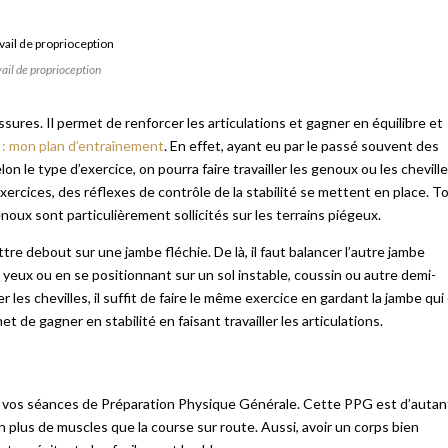
ail de proprioception
ssures. Il permet de renforcer les articulations et gagner en équilibre et
 : mon plan d’entraînement
. En effet, ayant eu par le passé souvent des
n le type d’exercice, on pourra faire travailler les genoux ou les cheville
exercices, des réflexes de contrôle de la stabilité se mettent en place. T
genoux sont particulièrement sollicités sur les terrains piégeux.
tre debout sur une jambe fléchie. De là, il faut balancer l’autre jambe
s yeux ou en se positionnant sur un sol instable, coussin ou autre demi-
es chevilles, il suffit de faire le même exercice en gardant la jambe qui
t de gagner en stabilité en faisant travailler les articulations.
vos séances de Préparation Physique Générale. Cette PPG est d’autan
ien plus de muscles que la course sur route. Aussi, avoir un corps bien