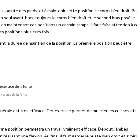
la pointe des pieds, et à maintenir cette position, le corps bien droit. Po
un seul avant-bras, toujours le corps bien droit et le second bras posé le
 en maintenant ces positions un certain temps, il faut faire attention à c
s positions plusieurs fois.
 la durée de maintien de la position. La première position peut être
exercice de la fente
érale est très efficace. Cet exercice permet de muscler les cuisses et 
nne position permettra un travail vraiment efficace. Debout, jambes
éalisant une flexion. Au final, il faut garder le buste bien droit et avoir 