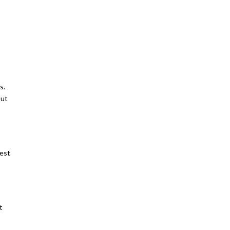
s.
out
 est
t