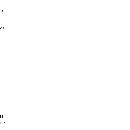
do
les
s
es
 ne