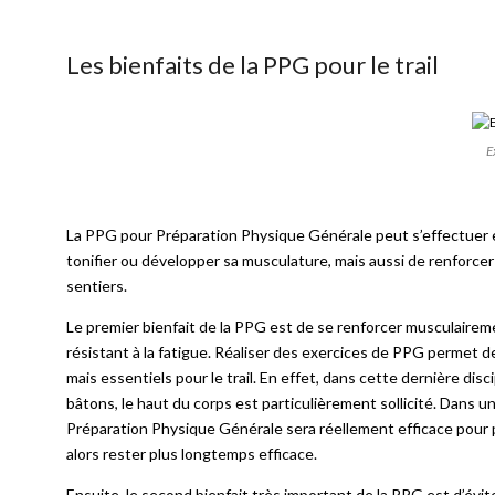
Les bienfaits de la PPG pour le trail
E
La PPG pour Préparation Physique Générale peut s’effectuer e
tonifier ou développer sa musculature, mais aussi de renforcer 
sentiers.
Le premier bienfait de la PPG est de se renforcer musculairem
résistant à la fatigue. Réaliser des exercices de PPG permet d
mais essentiels pour le trail. En effet, dans cette dernière disc
bâtons, le haut du corps est particulièrement sollicité. Dans u
Préparation Physique Générale sera réellement efficace pour prog
alors rester plus longtemps efficace.
Ensuite, le second bienfait très important de la PPG est d’éviter