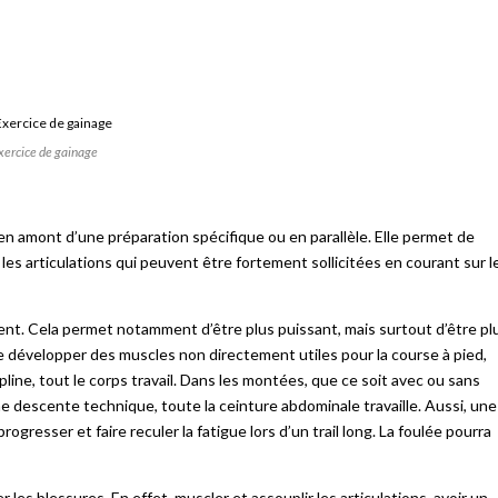
xercice de gainage
n amont d’une préparation spécifique ou en parallèle. Elle permet de
les articulations qui peuvent être fortement sollicitées en courant sur l
ent. Cela permet notamment d’être plus puissant, mais surtout d’être pl
e développer des muscles non directement utiles pour la course à pied,
ipline, tout le corps travail. Dans les montées, que ce soit avec ou sans
ne descente technique, toute la ceinture abdominale travaille. Aussi, une
resser et faire reculer la fatigue lors d’un trail long. La foulée pourra
 les blessures. En effet, muscler et assouplir les articulations, avoir un