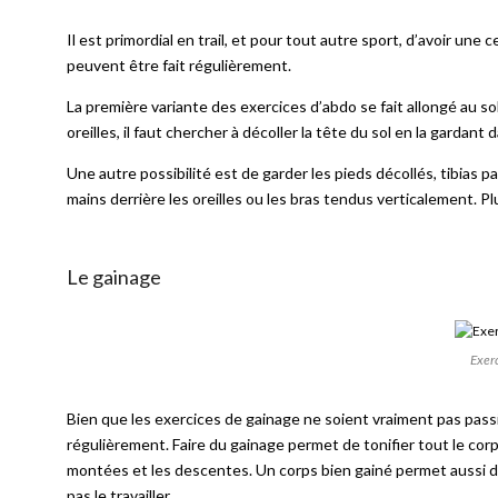
Il est primordial en trail, et pour tout autre sport, d’avoir u
peuvent être fait régulièrement.
La première variante des exercices d’abdo se fait allongé au sol
oreilles, il faut chercher à décoller la tête du sol en la gardant
Une autre possibilité est de garder les pieds décollés, tibias p
mains derrière les oreilles ou les bras tendus verticalement. Pl
Le gainage
Exerc
Bien que les exercices de gainage ne soient vraiment pas passi
régulièrement. Faire du gainage permet de tonifier tout le corps
montées et les descentes. Un corps bien gainé permet aussi de 
pas le travailler.