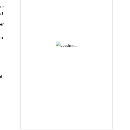
our
 !
 en
en
nt