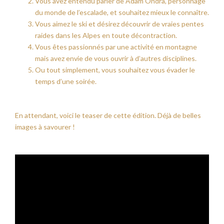
Vous avez entendu parler de Adam Ondra, personnage
du monde de l’escalade, et souhaitez mieux le connaître.
Vous aimez le ski et désirez découvrir de vraies pentes
raides dans les Alpes en toute décontraction.
Vous êtes passionnés par une activité en montagne
mais avez envie de vous ouvrir à d’autres disciplines.
Ou tout simplement, vous souhaitez vous évader le
temps d’une soirée.
En attendant, voici le teaser de cette édition. Déjà de belles
images à savourer !